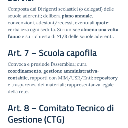
Composta dai Dirigenti scolastici (o delegati) delle
scuole aderenti; delibera
piano annuale
,
convenzioni, adesioni/recessi, eventuali
quote
;
verbalizza ogni seduta. Si riunisce
almeno una volta
l’anno
e su richiesta di
≥1/3
delle scuole aderenti.
Art. 7 – Scuola capofila
Convoca e presiede l’Assemblea; cura
coordinamento
,
gestione amministrativa-
contabile
, rapporti con MIM/USR/Enti;
repository
e trasparenza dei materiali; rappresentanza legale
della rete.
Art. 8 – Comitato Tecnico di
Gestione (CTG)