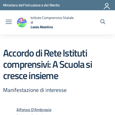
Vai ai contenuti
Vai al menu di navigazione
Vai al footer
Ministero dell'Istruzione e del Merito
Istituto Comprensivo Statale
di
Lozzo Atestino
— Visita la pagina iniziale della scuola
Accordo di Rete Istituti
comprensivi: A Scuola si
cresce insieme
Manifestazione di interesse
Alfonso D'Ambrosio