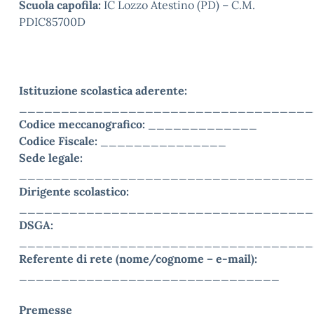
Scuola capofila:
IC Lozzo Atestino (PD) – C.M.
PDIC85700D
Istituzione scolastica aderente:
___________________________________
Codice meccanografico:
_____________
Codice Fiscale:
_______________
Sede legale:
___________________________________
Dirigente scolastico:
___________________________________
DSGA:
___________________________________
Referente di rete (nome/cognome – e-mail):
_______________________________
Premesse