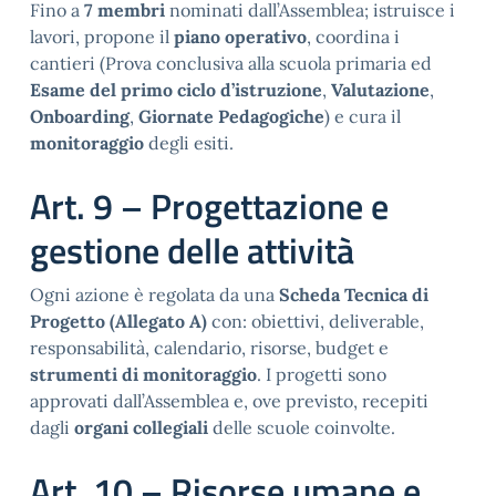
Fino a
7 membri
nominati dall’Assemblea; istruisce i
lavori, propone il
piano operativo
, coordina i
cantieri (Prova conclusiva alla scuola primaria ed
Esame del primo ciclo d’istruzione
,
Valutazione
,
Onboarding
,
Giornate Pedagogiche
) e cura il
monitoraggio
degli esiti.
Art. 9 – Progettazione e
gestione delle attività
Ogni azione è regolata da una
Scheda Tecnica di
Progetto (Allegato A)
con: obiettivi, deliverable,
responsabilità, calendario, risorse, budget e
strumenti di monitoraggio
. I progetti sono
approvati dall’Assemblea e, ove previsto, recepiti
dagli
organi collegiali
delle scuole coinvolte.
Art. 10 – Risorse umane e