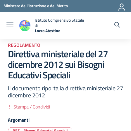
Vai ai contenuti
Vai al menu di navigazione
Vai al footer
Ministero dell'Istruzione e del Merito
Istituto Comprensivo Statale
di
Lozzo Atestino
— Visita la pagina iniziale della scuola
REGOLAMENTO
Direttiva ministeriale del 27
dicembre 2012 sui Bisogni
Educativi Speciali
Il documento riporta la direttiva ministeriale 27
dicembre 2012
Stampa / Condividi
Argomenti
BES - Bisogni Educativi Speciali