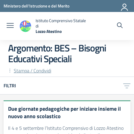
Vai ai contenuti
Vai al menu di navigazione
Vai al footer
Ministero dell'Istruzione e del Merito
Istituto Comprensivo Statale
di
Lozzo Atestino
— Visita la pagina iniziale della scuola
Argomento: BES – Bisogni
Educativi Speciali
Stampa / Condividi
FILTRI
Due giornate pedagogiche per iniziare insieme il
nuovo anno scolastico
Il 4 e 5 settembre l’Istituto Comprensivo di Lozzo Atestino