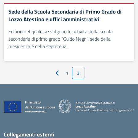
Sede della Scuola Secondaria di Primo Grado di
Lozzo Atestino e uffici amministrativi
Edificio nel quale si svolgono le attività della scuola
secondaria di primo grado "Guido Negri", sede della
presidenza e della segreteria.
1
2
Pagina precedente
Istituto Comprensivo Statale di
Lozzo Atestino
Comuni di Lozzo Atestino, Cinto Euganeo e Vo'
— Visita la pagina iniziale della scuola
Collegamenti esterni