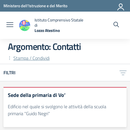
Vai ai contenuti
Vai al menu di navigazione
Vai al footer
Ministero dell'Istruzione e del Merito
Istituto Comprensivo Statale
di
Lozzo Atestino
— Visita la pagina iniziale della scuola
Argomento: Contatti
Stampa / Condividi
FILTRI
Sede della primaria di Vo’
Edificio nel quale si svolgono le attività della scuola
primaria "Guido Negri"