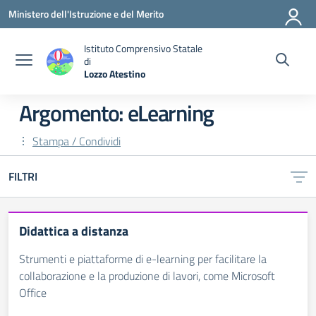
Vai ai contenuti
Vai al menu di navigazione
Vai al footer
Ministero dell'Istruzione e del Merito
Istituto Comprensivo Statale
di
Lozzo Atestino
— Visita la pagina iniziale della scuola
Argomento: eLearning
Stampa / Condividi
FILTRI
Didattica a distanza
Strumenti e piattaforme di e-learning per facilitare la
collaborazione e la produzione di lavori, come Microsoft
Office