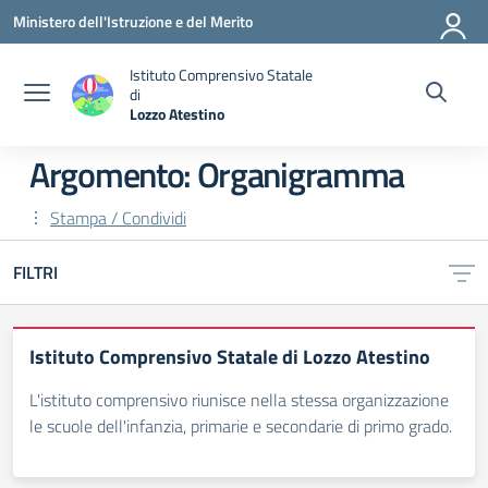
Vai ai contenuti
Vai al menu di navigazione
Vai al footer
Ministero dell'Istruzione e del Merito
Istituto Comprensivo Statale
di
Lozzo Atestino
— Visita la pagina iniziale della scuola
Argomento: Organigramma
Stampa / Condividi
FILTRI
Istituto Comprensivo Statale di Lozzo Atestino
L'istituto comprensivo riunisce nella stessa organizzazione
le scuole dell'infanzia, primarie e secondarie di primo grado.