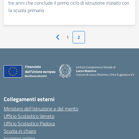
tre anni che conclude il primo ciclo di istruzione iniziato con
la scuola primaria
1
2
Pagina precedente
Istituto Comprensivo Statale di
Lozzo Atestino
Comuni di Lozzo Atestino, Cinto Euganeo e Vo'
— Visita la pagina iniziale della scuola
Collegamenti esterni
Ministero dell’istruzione e del merito
Ufficio Scolastico Veneto
Ufficio Scolastico Padova
Scuola in chiaro
Iscrizioni online