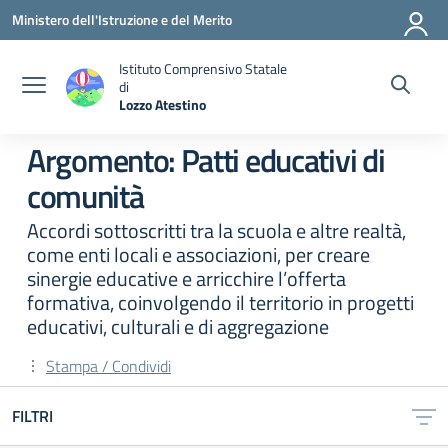
Vai ai contenuti
Vai al menu di navigazione
Vai al footer
Ministero dell'Istruzione e del Merito
Istituto Comprensivo Statale
di
Lozzo Atestino
— Visita la pagina iniziale della scuola
Argomento: Patti educativi di
comunità
Accordi sottoscritti tra la scuola e altre realtà,
come enti locali e associazioni, per creare
sinergie educative e arricchire l’offerta
formativa, coinvolgendo il territorio in progetti
educativi, culturali e di aggregazione
Stampa / Condividi
FILTRI