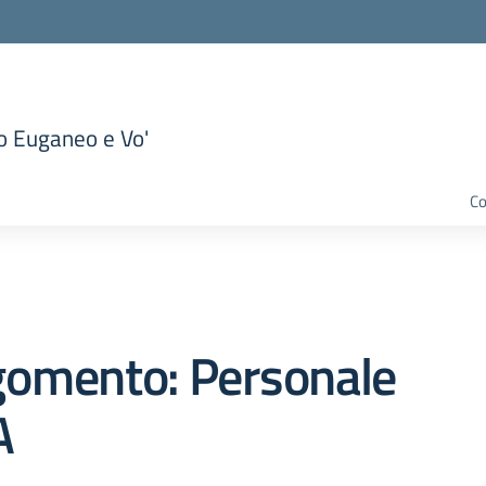
to Euganeo e Vo'
la scuola
Co
gomento: Personale
A