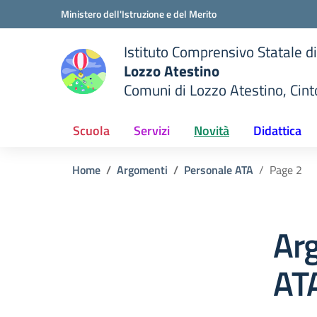
Vai ai contenuti
Vai al menu di navigazione
Vai al footer
Ministero dell'Istruzione e del Merito
Istituto Comprensivo Statale di
Lozzo Atestino
Comuni di Lozzo Atestino, Cin
— Visita la pagina iniziale del
della scuola
Scuola
Servizi
Novità
Didattica
Home
Argomenti
Personale ATA
Page 2
Ar
AT