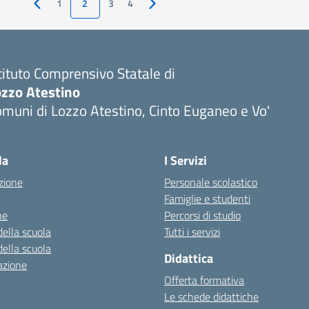
1
2
3
4
Pagina precedente
Pagina successiva
tituto Comprensivo Statale di
ozzo Atestino
muni di Lozzo Atestino, Cinto Euganeo e Vo'
Visita la pagina iniziale della scuola
la
I Servizi
zione
Personale scolastico
Famiglie e studenti
ne
Percorsi di studio
della scuola
Tutti i servizi
della scuola
Didattica
azione
Offerta formativa
Le schede didattiche