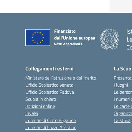
Is
L
Co
— 
Collegamenti esterni
La Scuo
Ministero dell’istruzione e del merito
Presenta
Ufficio Scolastico Veneto
I luoghi
Ufficio Scolastico Padova
Le perso
Scuola in chiaro
I numeri 
Iscrizioni online
Le carte 
Invalsi
Organizz
Comune di Cinto Euganeo
La storia
Comune di Lozzo Atestino