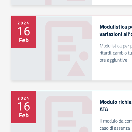
2024
Modulistica p
16
variazioni all’
Feb
Modulistica per 
ritardi, cambio t
ore aggiuntive
2024
Modulo richie
16
ATA
Feb
Il modulo da com
caso di assenza