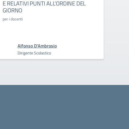
E RELATIVI PUNTI ALL’ORDINE DEL
SET
GIORNO
collegi
per i docenti
Alfonso D'Ambrosio
Dirigente Scolastico