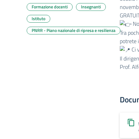
novembre
Formazione docenti
Insegnanti
GRATUIT
Istituto
Nov
PNRR - Piano nazionale di ripresa e resilienza
Tra poch
potrete 
Ci 
Il dirige
Prof. Al
Docu