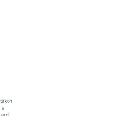
ità con
 la
se di