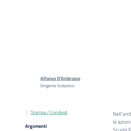
Alfonso D'Ambrosio
Dirigente Scolastico
Stampa / Condividi
Nell’amb
le azion
Argomenti
Scuola P