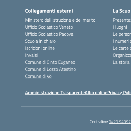
Collegamenti esterni
La Scuo
Ministero dell’istruzione e del merito
Presenta
Ufficio Scolastico Veneto
I luoghi
Ufficio Scolastico Padova
Le perso
Scuola in chiaro
I numeri 
Iscrizioni online
Le carte 
Invalsi
Organizz
Comune di Cinto Euganeo
La storia
Comune di Lozzo Atestino
Comune di Vo’
Amministrazione Trasparente
Albo online
Privacy Poli
Centralino:
0429 94097