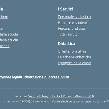
la
I Servizi
zione
Personale scolastico
Famiglie e studenti
ne
Percorsi di studio
della scuola
Tutti i servizi
della scuola
Didattica
azione
Offerta formativa
Le schede didattiche
I progetti delle classi
cy
Note legali
Dichiarazione di accessibilità
Indirizzo:
Via Guido Negri, 3 - 35034 Lozzo Atestino (PD)
Email:
pdic85700d@istruzione.it
Posta elettronica certificata (PEC):
pdic8