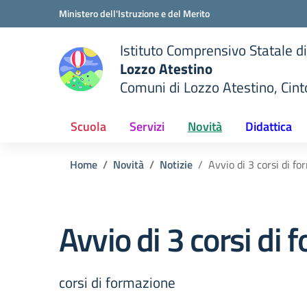
Vai ai contenuti
Vai al menu di navigazione
Vai al footer
Ministero dell'Istruzione e del Merito
Istituto Comprensivo Statale di
Lozzo Atestino
Comuni di Lozzo Atestino, Cin
— Visita la pagina iniziale del
della scuola
Scuola
Servizi
Novità
Didattica
Home
Novità
Notizie
Avvio di 3 corsi di f
Avvio di 3 corsi di
corsi di formazione