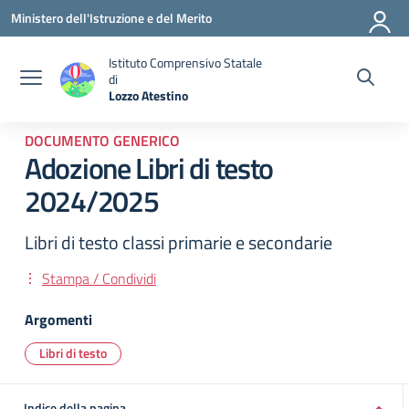
Vai ai contenuti
Vai al menu di navigazione
Vai al footer
Ministero dell'Istruzione e del Merito
Istituto Comprensivo Statale
di
Lozzo Atestino
— Visita la pagina iniziale della scuola
DOCUMENTO GENERICO
Adozione Libri di testo
2024/2025
Libri di testo classi primarie e secondarie
Stampa / Condividi
Argomenti
Libri di testo
Indice della pagina