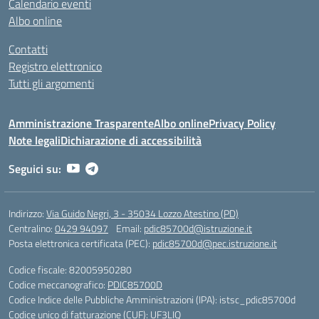
Calendario eventi
Albo online
Contatti
Registro elettronico
Tutti gli argomenti
Amministrazione Trasparente
Albo online
Privacy Policy
Note legali
Dichiarazione di accessibilità
Seguici su:
Indirizzo:
Via Guido Negri, 3 - 35034 Lozzo Atestino (PD)
Centralino:
0429 94097
Email:
pdic85700d@istruzione.it
Posta elettronica certificata (PEC):
pdic85700d@pec.istruzione.it
Codice fiscale: 82005950280
Codice meccanografico:
PDIC85700D
Codice Indice delle Pubbliche Amministrazioni (IPA): istsc_pdic85700d
Codice unico di fatturazione (CUF): UF3LIQ