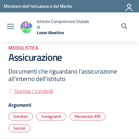
Vai ai contenuti
Vai al menu di navigazione
Vai al footer
Ministero dell'Istruzione e del Merito
Istituto Comprensivo Statale
di
Lozzo Atestino
— Visita la pagina iniziale della scuola
MODULISTICA
Assicurazione
Documenti che riguardano l'assicurazione
all'interno dell'istituto
Stampa / Condividi
Argomenti
Genitori
Insegnanti
Personale ATA
Servizi