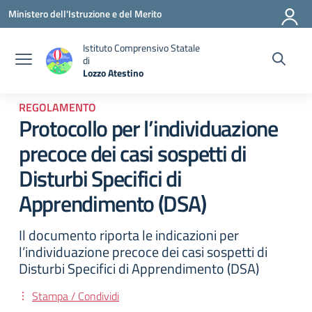
Vai ai contenuti
Vai al menu di navigazione
Vai al footer
Ministero dell'Istruzione e del Merito
Istituto Comprensivo Statale
di
Lozzo Atestino
— Visita la pagina iniziale della scuola
REGOLAMENTO
Protocollo per l’individuazione
precoce dei casi sospetti di
Disturbi Specifici di
Apprendimento (DSA)
Il documento riporta le indicazioni per
l’individuazione precoce dei casi sospetti di
Disturbi Specifici di Apprendimento (DSA)
Stampa / Condividi