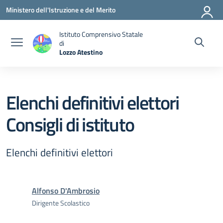
Vai ai contenuti
Vai al menu di navigazione
Vai al footer
Ministero dell'Istruzione e del Merito
Istituto Comprensivo Statale
di
Lozzo Atestino
— Visita la pagina iniziale della scuola
Elenchi definitivi elettori
Consigli di istituto
Elenchi definitivi elettori
Alfonso D'Ambrosio
Dirigente Scolastico