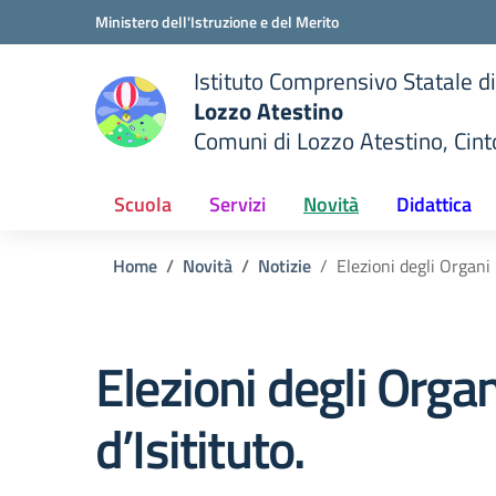
Vai ai contenuti
Vai al menu di navigazione
Vai al footer
Ministero dell'Istruzione e del Merito
Istituto Comprensivo Statale di
Lozzo Atestino
Comuni di Lozzo Atestino, Cin
— Visita la pagina iniziale del
della scuola
Scuola
Servizi
Novità
Didattica
Home
Novità
Notizie
Elezioni degli Organi 
Elezioni degli Organ
d’Isitituto.