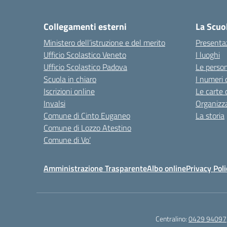
— 
Collegamenti esterni
La Scuo
Ministero dell’istruzione e del merito
Presenta
Ufficio Scolastico Veneto
I luoghi
Ufficio Scolastico Padova
Le perso
Scuola in chiaro
I numeri 
Iscrizioni online
Le carte 
Invalsi
Organizz
Comune di Cinto Euganeo
La storia
Comune di Lozzo Atestino
Comune di Vo’
Amministrazione Trasparente
Albo online
Privacy Poli
Centralino:
0429 94097