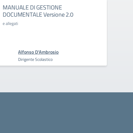
MANUALE DI GESTIONE
Agend
DOCUMENTALE Versione 2.0
estiv
e allegati
Moduli
PN21
Alfonso D'Ambrosio
Dirigente Scolastico