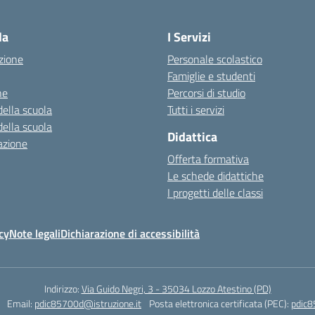
Visita la pagina iniziale della scuola
la
I Servizi
zione
Personale scolastico
Famiglie e studenti
ne
Percorsi di studio
della scuola
Tutti i servizi
della scuola
Didattica
azione
Offerta formativa
Le schede didattiche
I progetti delle classi
cy
Note legali
Dichiarazione di accessibilità
Indirizzo:
Via Guido Negri, 3 - 35034 Lozzo Atestino (PD)
Email:
pdic85700d@istruzione.it
Posta elettronica certificata (PEC):
pdic8