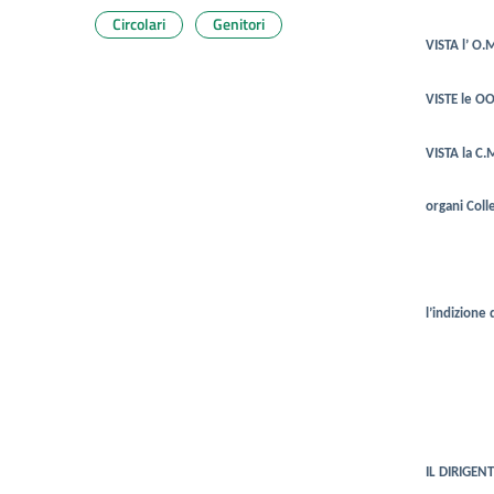
Circolari
Genitori
VISTA l’ O.
VISTE le O
VISTA la C
organi Colle
l’indizione 
IL DIRIGEN