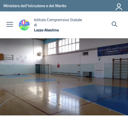
Vai ai contenuti
Vai al menu di navigazione
Vai al footer
Ministero dell'Istruzione e del Merito
Istituto Comprensivo Statale
di
Lozzo Atestino
— Visita la pagina iniziale della scuola