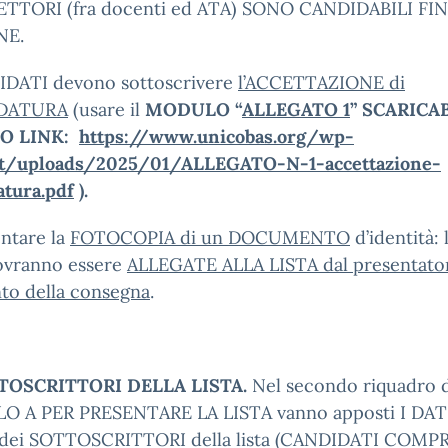
ETTORI (fra docenti ed ATA) SONO CANDIDABILI FIN
NE.
IDATI devono sottoscrivere
l’ACCETTAZIONE di
DATURA
(usare il
MODULO “
ALLEGATO 1
” SCARICA
O LINK:
https://www.unicobas.org/wp-
t/uploads/2025/01/ALLEGATO-N-1-accettazione-
atura.pdf
).
ntare la
FOTOCOPIA di un DOCUMENTO
d’identità: 
ovranno essere
ALLEGATE ALLA LISTA dal presentator
o della consegna
.
TOSCRITTORI DELLA LISTA.
Nel secondo riquadro 
 A PER PRESENTARE LA LISTA vanno apposti I DATI
dei SOTTOSCRITTORI della lista (CANDIDATI COMPRE