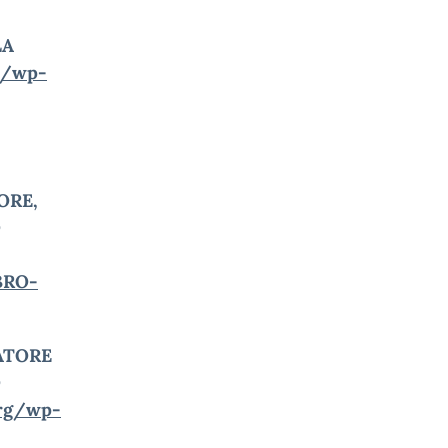
LA
g/wp-
ORE,
O
BRO-
ATORE
O
org/wp-