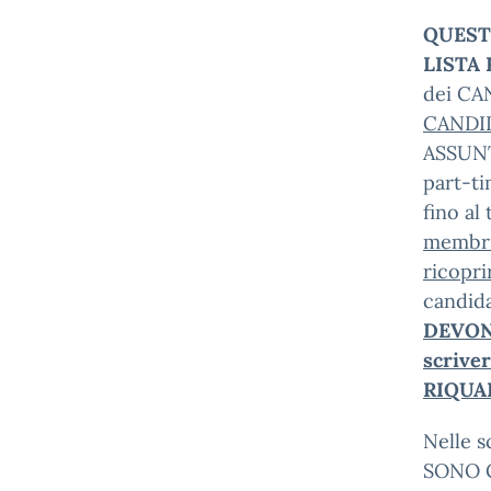
QUEST
LISTA
dei CA
CANDI
ASSUN
part-t
fino al
membri
ricopri
candid
DEVON
scrive
RIQUAD
Nelle 
SONO C