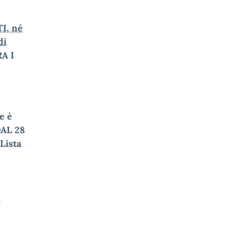
I, né
di
RA I
e è
DAL 28
Lista
-