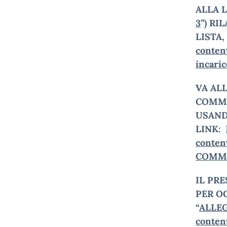
ALLA 
3
”)
RIL
LISTA,
conte
incaric
VA AL
COMMI
USAN
LINK:
conte
COMM-
IL PR
PER O
“
ALLE
conte