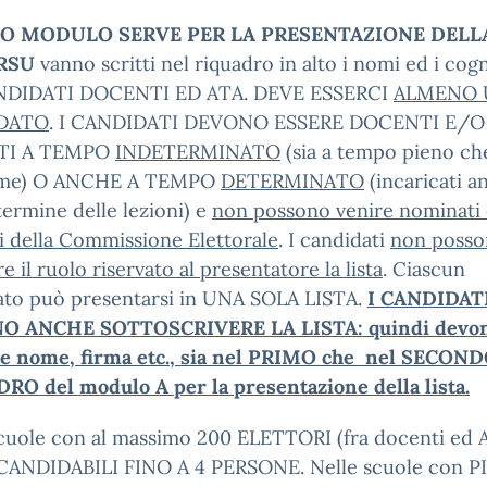
O MODULO SERVE PER LA PRESENTAZIONE DELL
 RSU
vanno scritti nel riquadro in alto i nomi ed i co
NDIDATI DOCENTI ED ATA. DEVE ESSERCI
ALMENO 
DATO
. I CANDIDATI DEVONO ESSERE DOCENTI E/O
TI A TEMPO
INDETERMINATO
(sia a tempo pieno ch
ime) O ANCHE A TEMPO
DETERMINATO
(incaricati a
 termine delle lezioni) e
non possono venire nominati 
 della Commissione Elettorale
. I candidati
non poss
re il ruolo riservato al presentatore la lista
. Ciascun
ato può presentarsi in UNA SOLA LISTA.
I CANDIDAT
O ANCHE SOTTOSCRIVERE LA LISTA: quindi devo
re nome, firma etc., sia nel PRIMO che nel SECON
RO del modulo A per la presentazione della lista.
scuole con al massimo 200 ELETTORI (fra docenti ed 
ANDIDABILI FINO A 4 PERSONE. Nelle scuole con PI