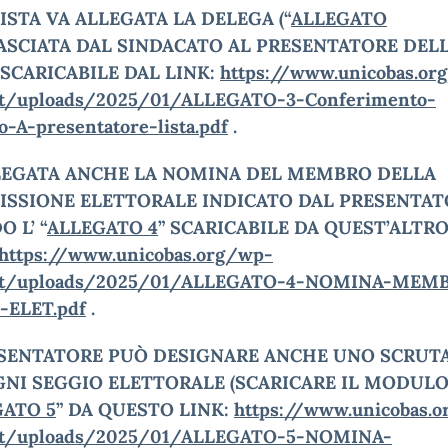
LISTA VA
ALLEGATA LA DELEGA (“
ALLEGATO
ASCIATA DAL SINDACATO
AL PRESENTATORE DEL
 SCARICABILE DAL LINK:
https://www.unicobas.or
nt/uploads/2025/01/ALLEGATO-3-Conferimento-
o-A-presentatore-lista.pdf
.
LEGATA ANCHE LA NOMINA DEL MEMBRO DELLA
SSIONE ELETTORALE INDICATO DAL PRESENTAT
DO
L’ “
ALLEGATO 4
” SCARICABILE DA QUEST’ALTR
https://www.unicobas.org/wp-
nt/uploads/2025/01/ALLEGATO-4-NOMINA-MEM
ELET.pdf
.
ESENTATORE PUÒ DESIGNARE ANCHE UNO SCRUT
GNI SEGGIO ELETTORALE
(SCARICARE IL MODUL
GATO 5
” DA QUESTO LINK:
https://www.unicobas.
nt/uploads/2025/01/ALLEGATO-5-NOMINA-