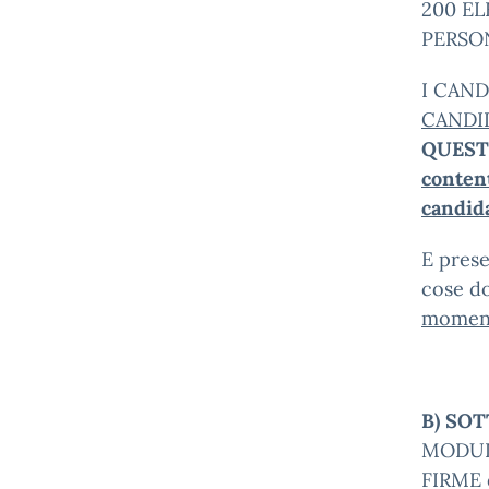
200 EL
PERSO
I CAND
CANDI
QUEST
conten
candid
E prese
cose d
moment
B) SOT
MODULO
FIRME 