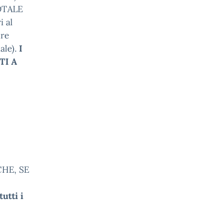
OTALE
 al
dre
ale).
I
TI A
CHE, SE
tutti i