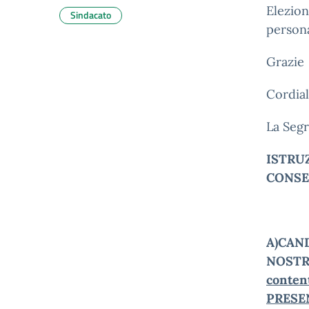
Elezion
Sindacato
persona
Grazie
Cordial
La Segr
ISTRU
CONSE
A)CAND
NOSTR
conte
PRESE