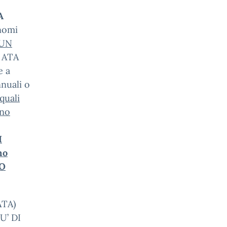
A
gnomi
UN
 ATA
e a
nnuali o
quali
ono
I
no
DO
ATA)
U’ DI