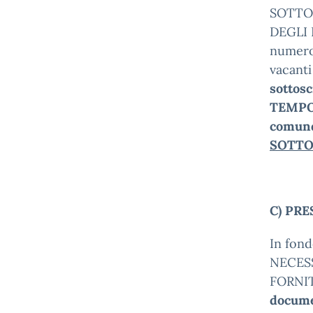
SOTTO
DEGLI E
numero 
vacanti
sottos
TEMPO
comun
SOTTO
C) PRE
In fond
NECES
FORNI
documen