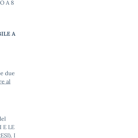
O A 8
BILE A
le due
e al
del
 E LE
SI). I