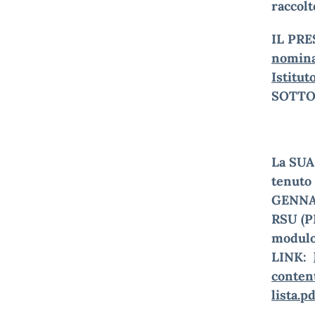
raccolt
IL PR
nomin
Istitut
SOTTO
La SUA
tenuto 
GENNAI
RSU (P
modul
LINK:
conten
lista.p