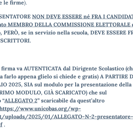
e le firme
).
ESENTATORE
NON DEVE ESSERE né FRA I CANDIDAT
ato MEMBRO DELLA COMMISSIONE ELETTORALE 
o
, PERÒ, se in servizio nella scuola, DEVE ESSERE F
SCRITTORI.
 firma va AUTENTICATA dal Dirigente Scolastico (ch
a farlo appena glielo si chiede e gratis) A PARTIRE 
O 2025, SIA sul modulo per la presentazione della 
RIMO MODULO, GIÀ SCARICATO) che sul
o
“
ALLEGATO 2
” scaricabile da quest’altro
https://www.unicobas.org/wp-
t/uploads/2025/01/ALLEGATO-N-2-presentatore
df
.