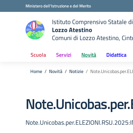
Vai ai contenuti
Vai al menu di navigazione
Vai al footer
Ministero dell'Istruzione e del Merito
Istituto Comprensivo Statale di
Lozzo Atestino
Comuni di Lozzo Atestino, Cin
— Visita la pagina iniziale del
della scuola
Scuola
Servizi
Novità
Didattica
Home
Novità
Notizie
Note.Unicobas.per.
Note.Unicobas.pe
Note.Unicobas.per.ELEZIONI.RSU.2025