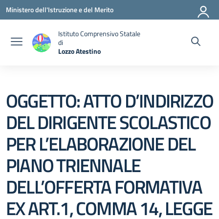
Vai ai contenuti
Vai al menu di navigazione
Vai al footer
Ministero dell'Istruzione e del Merito
Istituto Comprensivo Statale
di
Lozzo Atestino
— Visita la pagina iniziale della scuola
OGGETTO: ATTO D’INDIRIZZO
DEL DIRIGENTE SCOLASTICO
PER L’ELABORAZIONE DEL
PIANO TRIENNALE
DELL’OFFERTA FORMATIVA
EX ART.1, COMMA 14, LEGGE