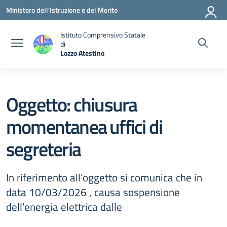
Vai ai contenuti
Vai al menu di navigazione
Vai al footer
Ministero dell'Istruzione e del Merito
Istituto Comprensivo Statale
di
Lozzo Atestino
— Visita la pagina iniziale della scuola
Oggetto: chiusura
momentanea uffici di
segreteria
In riferimento all’oggetto si comunica che in
data 10/03/2026 , causa sospensione
dell’energia elettrica dalle