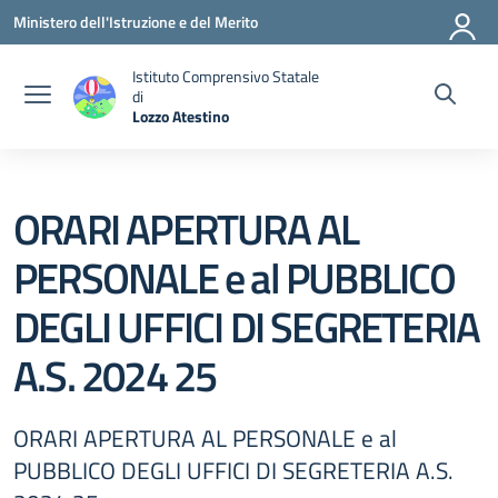
Vai ai contenuti
Vai al menu di navigazione
Vai al footer
Ministero dell'Istruzione e del Merito
Istituto Comprensivo Statale
di
Lozzo Atestino
— Visita la pagina iniziale della scuola
ORARI APERTURA AL
PERSONALE e al PUBBLICO
DEGLI UFFICI DI SEGRETERIA
A.S. 2024 25
ORARI APERTURA AL PERSONALE e al
PUBBLICO DEGLI UFFICI DI SEGRETERIA A.S.