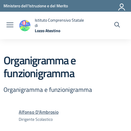
Vai ai contenuti
Vai al menu di navigazione
Vai al footer
Ministero dell'Istruzione e del Merito
Istituto Comprensivo Statale
di
Lozzo Atestino
— Visita la pagina iniziale della scuola
Organigramma e
funzionigramma
Organigramma e funzionigramma
Alfonso D'Ambrosio
Dirigente Scolastico