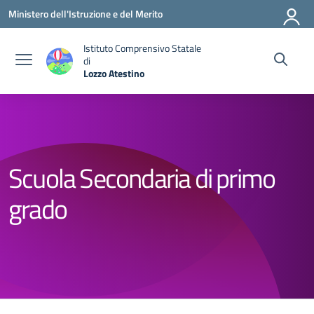
Vai ai contenuti
Vai al menu di navigazione
Vai al footer
Ministero dell'Istruzione e del Merito
Istituto Comprensivo Statale
di
Lozzo Atestino
— Visita la pagina iniziale della scuola
Scuola Secondaria di primo
grado