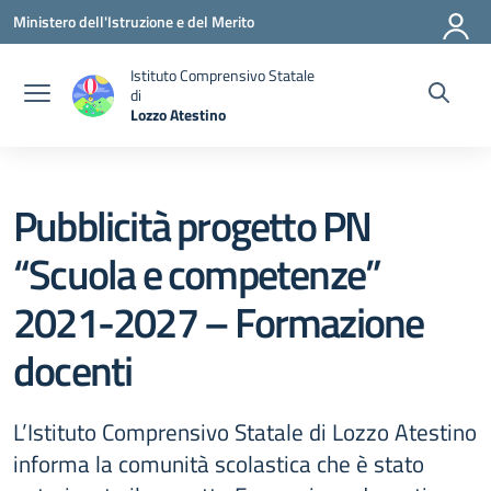
Vai ai contenuti
Vai al menu di navigazione
Vai al footer
Ministero dell'Istruzione e del Merito
Istituto Comprensivo Statale
di
Lozzo Atestino
— Visita la pagina iniziale della scuola
Pubblicità progetto PN
“Scuola e competenze”
2021-2027 – Formazione
docenti
L’Istituto Comprensivo Statale di Lozzo Atestino
informa la comunità scolastica che è stato