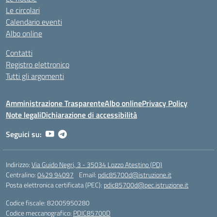
Le circolari
Calendario eventi
Albo online
Contatti
Registro elettronico
Tutti gli argomenti
Amministrazione Trasparente
Albo online
Privacy Policy
Note legali
Dichiarazione di accessibilità
Seguici su:
Indirizzo:
Via Guido Negri, 3 - 35034 Lozzo Atestino (PD)
Centralino:
0429 94097
Email:
pdic85700d@istruzione.it
Posta elettronica certificata (PEC):
pdic85700d@pec.istruzione.it
Codice fiscale: 82005950280
Codice meccanografico:
PDIC85700D