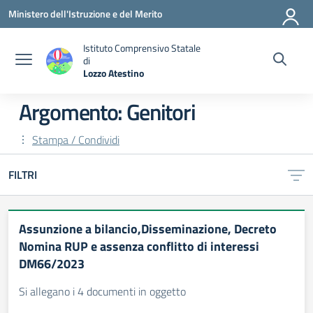
Vai ai contenuti
Vai al menu di navigazione
Vai al footer
Ministero dell'Istruzione e del Merito
Istituto Comprensivo Statale
di
Lozzo Atestino
— Visita la pagina iniziale della scuola
Argomento: Genitori
Stampa / Condividi
FILTRI
Assunzione a bilancio,Disseminazione, Decreto
Nomina RUP e assenza conflitto di interessi
DM66/2023
Si allegano i 4 documenti in oggetto