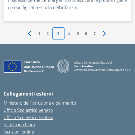
Il servizio permettere ai genitori di iscrivere le proprie figlie e
i propri figli alla scuola dell'infanzia.
1
2
3
4
5
6
7
Pagina precedente
Pagina successiv
Istituto Comprensivo Statale di
Lozzo Atestino
Comuni di Lozzo Atestino, Cinto Euganeo e Vo'
— Visita la pagina iniziale della scuola
Collegamenti esterni
Ministero dell’istruzione e del merito
Ufficio Scolastico Veneto
Ufficio Scolastico Padova
Scuola in chiaro
Iscrizioni online