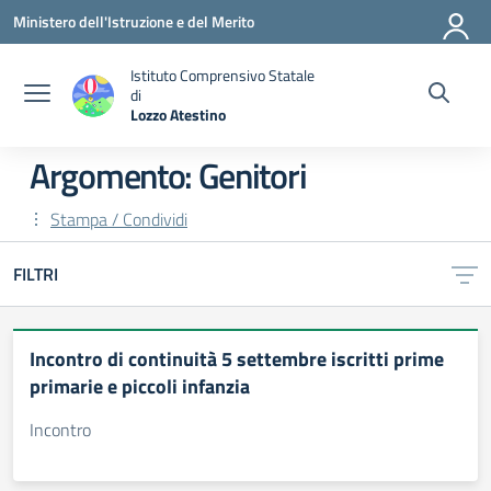
Vai ai contenuti
Vai al menu di navigazione
Vai al footer
Ministero dell'Istruzione e del Merito
Istituto Comprensivo Statale
di
Lozzo Atestino
— Visita la pagina iniziale della scuola
Argomento: Genitori
Stampa / Condividi
FILTRI
Incontro di continuità 5 settembre iscritti prime
primarie e piccoli infanzia
Incontro