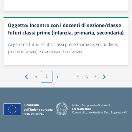
Oggetto: Incontro con i docenti di sezione/classe
futuri classi prime (infanzia, primaria, secondaria)
Ai genitori futuri iscritti classi prime (primarie, secondarie,
piccoli infanzia) e nuovi iscritti infanzia
1
2
3
…
5
6
7
Pagina precedente
Pagina successi
Istituto Comprensivo Statale di
Lozzo Atestino
Comuni di Lozzo Atestino, Cinto Euganeo e Vo'
— Visita la pagina iniziale della scuola