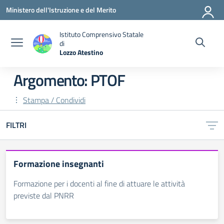
Vai ai contenuti
Vai al menu di navigazione
Vai al footer
Ministero dell'Istruzione e del Merito
Istituto Comprensivo Statale
di
Lozzo Atestino
— Visita la pagina iniziale della scuola
Argomento: PTOF
Stampa / Condividi
FILTRI
Formazione insegnanti
Formazione per i docenti al fine di attuare le attività
previste dal PNRR