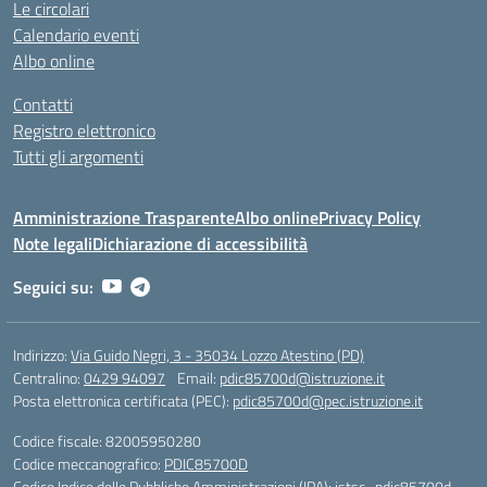
Le circolari
Calendario eventi
Albo online
Contatti
Registro elettronico
Tutti gli argomenti
Amministrazione Trasparente
Albo online
Privacy Policy
Note legali
Dichiarazione di accessibilità
Seguici su:
Indirizzo:
Via Guido Negri, 3 - 35034 Lozzo Atestino (PD)
Centralino:
0429 94097
Email:
pdic85700d@istruzione.it
Posta elettronica certificata (PEC):
pdic85700d@pec.istruzione.it
Codice fiscale: 82005950280
Codice meccanografico:
PDIC85700D
Codice Indice delle Pubbliche Amministrazioni (IPA): istsc_pdic85700d