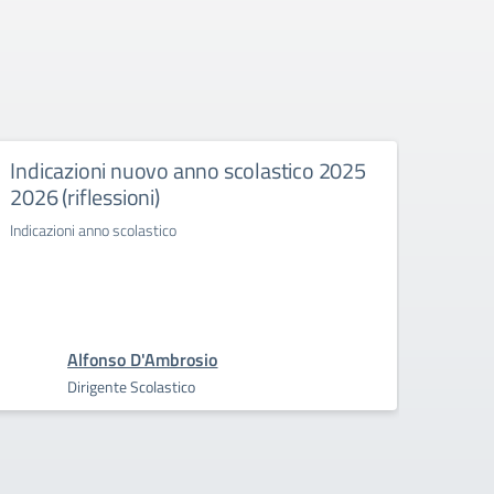
Indicazioni nuovo anno scolastico 2025
Onboa
2026 (riflessioni)
L’onbo
orient
Indicazioni anno scolastico
Va ben 
Alfonso D'Ambrosio
Dirigente Scolastico