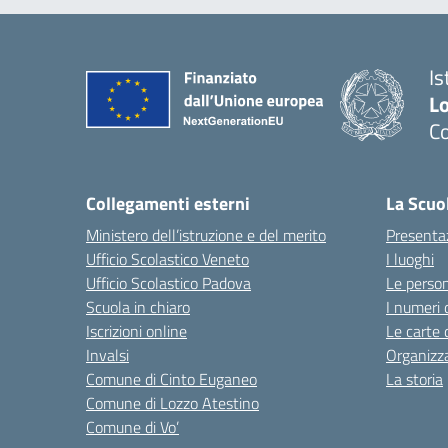
Is
L
Co
— 
Collegamenti esterni
La Scuo
Ministero dell’istruzione e del merito
Presenta
Ufficio Scolastico Veneto
I luoghi
Ufficio Scolastico Padova
Le perso
Scuola in chiaro
I numeri 
Iscrizioni online
Le carte 
Invalsi
Organizz
Comune di Cinto Euganeo
La storia
Comune di Lozzo Atestino
Comune di Vo’