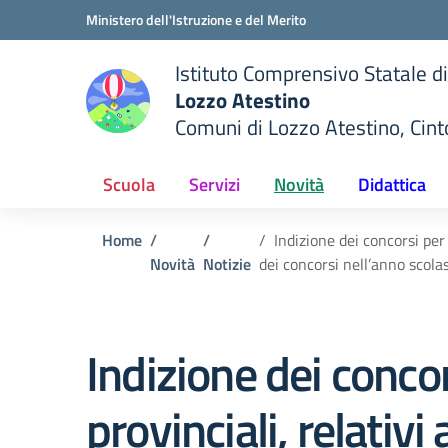
Vai ai contenuti
Vai al menu di navigazione
Vai al footer
Ministero dell'Istruzione e del Merito
Istituto Comprensivo Statale di
Lozzo Atestino
Comuni di Lozzo Atestino, Cin
— Visita la pagina iniziale del
della scuola
Scuola
Servizi
Novità
Didattica
Home
Indizione dei concorsi per 
Novità
Notizie
dei concorsi nell’anno scol
Indizione dei concors
provinciali, relativi