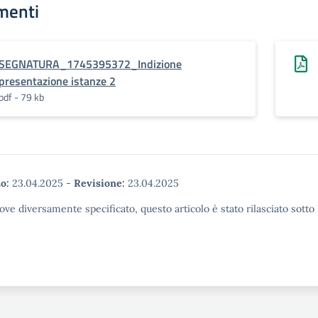
menti
SEGNATURA_1745395372_Indizione
presentazione istanze 2
pdf - 79 kb
o:
23.04.2025
-
Revisione:
23.04.2025
ove diversamente specificato, questo articolo è stato rilasciato sott