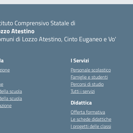
tituto Comprensivo Statale di
ozzo Atestino
muni di Lozzo Atestino, Cinto Euganeo e Vo'
Visita la pagina iniziale della scuola
la
I Servizi
zione
Personale scolastico
Famiglie e studenti
ne
Percorsi di studio
della scuola
Tutti i servizi
della scuola
Didattica
azione
Offerta formativa
Le schede didattiche
I progetti delle classi