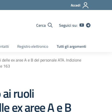
Accedi
Cerca
Seguici su:
ntatti
Registro elettronico
Tutti gli argomenti
nali delle ex aree A e B del personale ATA. Indizione
re 163
 ai ruoli
elle ex aree A e B