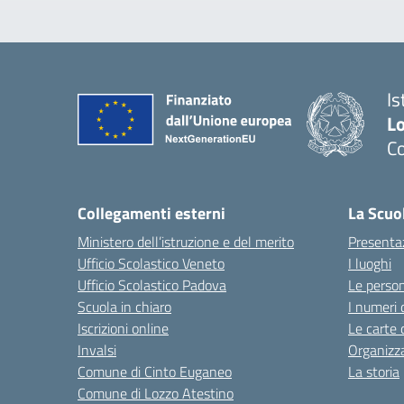
Is
L
Co
— 
Collegamenti esterni
La Scuo
Ministero dell’istruzione e del merito
Presenta
Ufficio Scolastico Veneto
I luoghi
Ufficio Scolastico Padova
Le perso
Scuola in chiaro
I numeri 
Iscrizioni online
Le carte 
Invalsi
Organizz
Comune di Cinto Euganeo
La storia
Comune di Lozzo Atestino