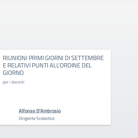
RIUNIONI PRIMI GIORNI DI SETTEMBRE
INC
E RELATIVI PUNTI ALL’ORDINE DEL
PRIM
GIORNO
SEC
per i docenti
INCON
PRIMA
Alfonso D'Ambrosio
Dirigente Scolastico