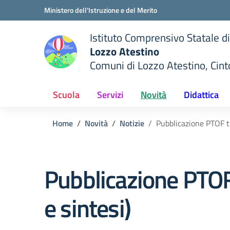
Vai ai contenuti
Vai al menu di navigazione
Vai al footer
Ministero dell'Istruzione e del Merito
Istituto Comprensivo Statale di
Lozzo Atestino
Comuni di Lozzo Atestino, Cin
— Visita la pagina iniziale del
della scuola
Scuola
Servizi
Novità
Didattica
Home
Novità
Notizie
Pubblicazione PTOF t
Pubblicazione PTOF
e sintesi)