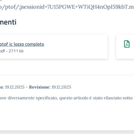
no/ptof/;jsessionid=7U15PGWE+WTiQH4nOpI59kbT.m
menti
ptof ic lozzo completo
pdf - 2711 kb
o:
19.12.2025
-
Revisione:
19.12.2025
ove diversamente specificato, questo articolo è stato rilasciato sott