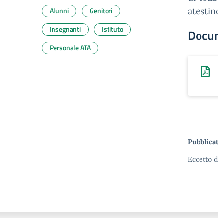
Alunni
Genitori
atesti
Insegnanti
Istituto
Docu
Personale ATA
Pubblicat
Eccetto d