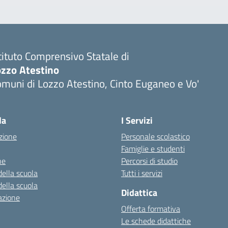
tituto Comprensivo Statale di
ozzo Atestino
muni di Lozzo Atestino, Cinto Euganeo e Vo'
Visita la pagina iniziale della scuola
la
I Servizi
zione
Personale scolastico
Famiglie e studenti
ne
Percorsi di studio
della scuola
Tutti i servizi
della scuola
Didattica
azione
Offerta formativa
Le schede didattiche