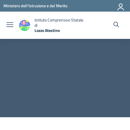
Vai ai contenuti
Vai al menu di navigazione
Vai al footer
Ministero dell'Istruzione e del Merito
Istituto Comprensivo Statale
di
Lozzo Atestino
— Visita la pagina iniziale della scuola