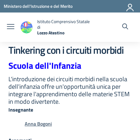
Vai ai contenuti
Vai al menu di navigazione
Vai al footer
Ministero dell'Istruzione e del Merito
Istituto Comprensivo Statale
di
Lozzo Atestino
— Visita la pagina iniziale della scuola
Tinkering con i circuiti morbidi
Scuola dell'Infanzia
L'introduzione dei circuiti morbidi nella scuola
dell'infanzia offre un'opportunità unica per
integrare l'apprendimento delle materie STEM
in modo divertente.
Insegnante
Anna Bogoni