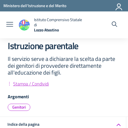
Vai ai contenuti
Vai al menu di navigazione
Vai al footer
Ministero dell'Istruzione e del Merito
Istituto Comprensivo Statale
di
Lozzo Atestino
— Visita la pagina iniziale della scuola
Istruzione parentale
Il servizio serve a dichiarare la scelta da parte
dei genitori di provvedere direttamente
all'educazione dei figli.
Stampa / Condividi
Argomenti
Genitori
Indice della pagina