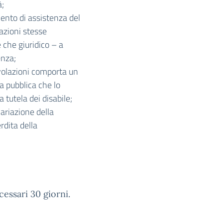
à;
ento di assistenza del
lazioni stesse
che giuridico – a
enza;
evolazioni comporta un
a pubblica che lo
a tutela dei disabile;
riazione della
rdita della
essari 30 giorni.