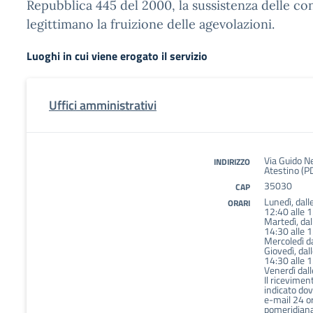
Repubblica 445 del 2000, la sussistenza delle co
legittimano la fruizione delle agevolazioni.
Luoghi in cui viene erogato il servizio
Uffici amministrativi
Via Guido N
INDIRIZZO
Atestino (P
35030
CAP
Lunedì, dall
ORARI
12:40 alle 1
Martedì, dal
14:30 alle 1
Mercoledì da
Giovedì, dal
14:30 alle 1
Venerdì dall
Il riceviment
indicato do
e-mail 24 o
pomeridiana