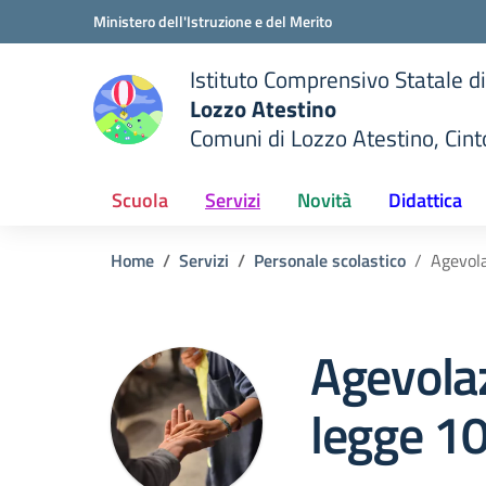
Vai ai contenuti
Vai al menu di navigazione
Vai al footer
Ministero dell'Istruzione e del Merito
Istituto Comprensivo Statale di
Lozzo Atestino
Comuni di Lozzo Atestino, Cin
— Visita la pagina iniziale del
della scuola
Scuola
Servizi
Novità
Didattica
Home
Servizi
Personale scolastico
Agevola
Agevolaz
legge 1