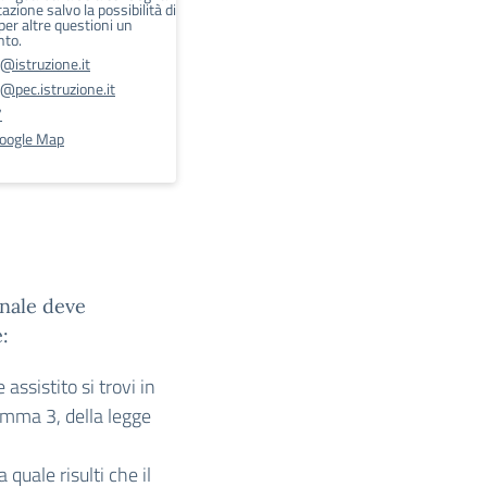
zione salvo la possibilità di
er altre questioni un
to.
@istruzione.it
pec.istruzione.it
7
Google Map
onale deve
:
 assistito si trovi in
comma 3, della legge
 quale risulti che il