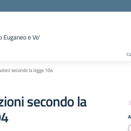
to Euganeo e Vo'
la scuola
Co
zioni secondo la legge 104
ioni secondo la
04
A