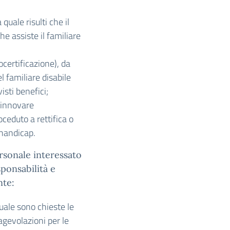
 quale risulti che il
he assiste il familiare
ocertificazione), da
l familiare disabile
isti benefici;
 rinnovare
ceduto a rettifica o
’handicap.
rsonale interessato
ponsabilità e
nte:
quale sono chieste le
agevolazioni per le