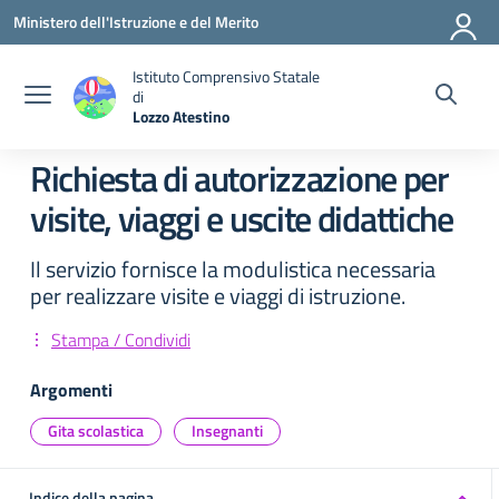
Vai ai contenuti
Vai al menu di navigazione
Vai al footer
Ministero dell'Istruzione e del Merito
Istituto Comprensivo Statale
di
Lozzo Atestino
— Visita la pagina iniziale della scuola
Richiesta di autorizzazione per
visite, viaggi e uscite didattiche
Il servizio fornisce la modulistica necessaria
per realizzare visite e viaggi di istruzione.
Stampa / Condividi
Argomenti
Gita scolastica
Insegnanti
Indice della pagina