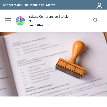
Vai ai contenuti
Vai al menu di navigazione
Vai al footer
Ministero dell'Istruzione e del Merito
Istituto Comprensivo Statale
di
Lozzo Atestino
— Visita la pagina iniziale della scuola