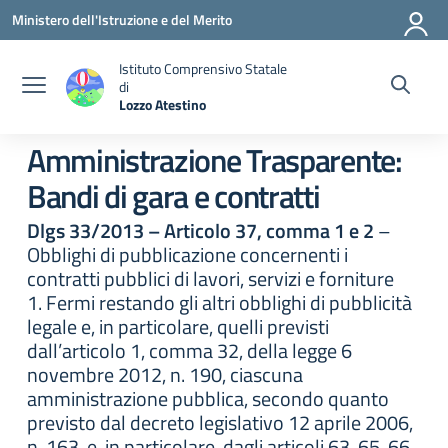
Vai ai contenuti
Vai al menu di navigazione
Vai al footer
Ministero dell'Istruzione e del Merito
Istituto Comprensivo Statale
di
Lozzo Atestino
— Visita la pagina iniziale della scuola
Amministrazione Trasparente:
Bandi di gara e contratti
Dlgs 33/2013 – Articolo 37, comma 1 e 2
–
Obblighi di pubblicazione concernenti i
contratti pubblici di lavori, servizi e forniture
1. Fermi restando gli altri obblighi di pubblicità
legale e, in particolare, quelli previsti
dall’articolo 1, comma 32, della legge 6
novembre 2012, n. 190, ciascuna
amministrazione pubblica, secondo quanto
previsto dal decreto legislativo 12 aprile 2006,
n. 163, e, in particolare, dagli articoli 63, 65, 66,