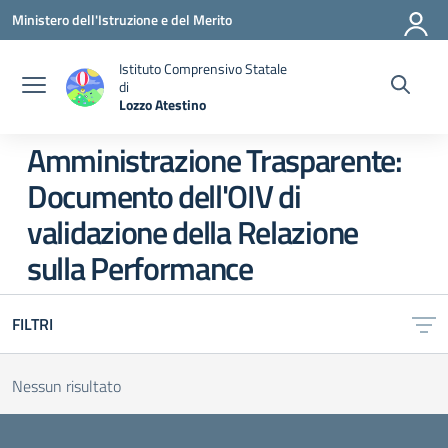
Vai ai contenuti
Vai al menu di navigazione
Vai al footer
Ministero dell'Istruzione e del Merito
Istituto Comprensivo Statale
di
Lozzo Atestino
— Visita la pagina iniziale della scuola
Amministrazione Trasparente:
Documento dell'OIV di
validazione della Relazione
sulla Performance
FILTRI
Nessun risultato