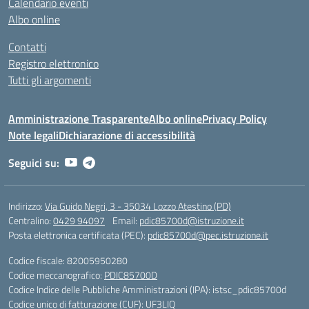
Calendario eventi
Albo online
Contatti
Registro elettronico
Tutti gli argomenti
Amministrazione Trasparente
Albo online
Privacy Policy
Note legali
Dichiarazione di accessibilità
Seguici su:
Indirizzo:
Via Guido Negri, 3 - 35034 Lozzo Atestino (PD)
Centralino:
0429 94097
Email:
pdic85700d@istruzione.it
Posta elettronica certificata (PEC):
pdic85700d@pec.istruzione.it
Codice fiscale: 82005950280
Codice meccanografico:
PDIC85700D
Codice Indice delle Pubbliche Amministrazioni (IPA): istsc_pdic85700d
Codice unico di fatturazione (CUF): UF3LIQ