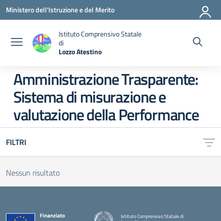
Vai ai contenuti
Vai al menu di navigazione
Vai al footer
Ministero dell'Istruzione e del Merito
Istituto Comprensivo Statale
di
Lozzo Atestino
— Visita la pagina iniziale della scuola
Amministrazione Trasparente:
Sistema di misurazione e
valutazione della Performance
FILTRI
Nessun risultato
Istituto Comprensivo Statale di