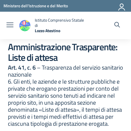
Vai ai contenuti
Vai al menu di navigazione
Vai al footer
Ministero dell'Istruzione e del Merito
Istituto Comprensivo Statale
di
Lozzo Atestino
— Visita la pagina iniziale della scuola
Amministrazione Trasparente:
Liste di attesa
Art. 41, c. 6
– Trasparenza del servizio sanitario
nazionale
6. Gli enti, le aziende e le strutture pubbliche e
private che erogano prestazioni per conto del
servizio sanitario sono tenuti ad indicare nel
proprio sito, in una apposita sezione
denominata «Liste di attesa», il tempi di attesa
previsti e i tempi medi effettivi di attesa per
ciascuna tipologia di prestazione erogata.