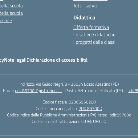
della scuola
Tutti i servizi
della scuola
Didattica
azione
Offerta formativa
Le schede didattiche
I progetti delle classi
cy
Note legali
Dichiarazione di accessibilità
Indirizzo:
Via Guido Negri, 3 - 35034 Lozzo Atestino (PD)
Email:
pdic85700d@istruzione.it
Posta elettronica certificata (PEC):
pdic8
Codice fiscale: 82005950280
Codice meccanografico:
PDIC85700D
Codice Indice delle Pubbliche Amministrazioni (IPA): istsc_pdic85700d
Codice unico di fatturazione (CUF): UF3LIQ