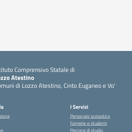
tituto Comprensivo Statale di
ozzo Atestino
muni di Lozzo Atestino, Cinto Euganeo e Vo'
Visita la pagina iniziale della scuola
la
I Servizi
zione
Personale scolastico
Famiglie e studenti
ne
Percorsi di studio