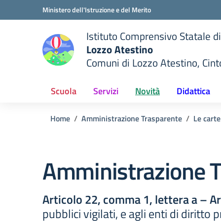
Vai ai contenuti
Vai al menu di navigazione
Vai al footer
Ministero dell'Istruzione e del Merito
Istituto Comprensivo Statale di
Lozzo Atestino
Comuni di Lozzo Atestino, Cin
— Visita la pagina iniziale del
della scuola
Scuola
Servizi
Novità
Didattica
Home
Amministrazione Trasparente
Le carte
Amministrazione T
Articolo 22, comma 1, lettera a – A
pubblici vigilati, e agli enti di diritt