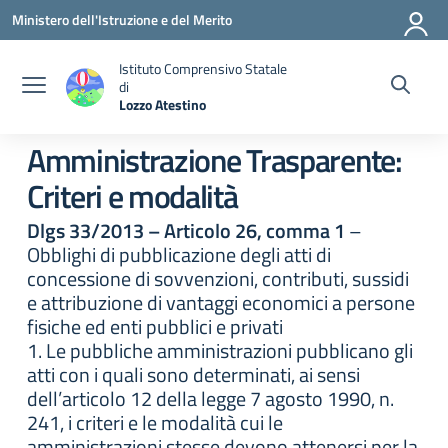
Vai ai contenuti
Vai al menu di navigazione
Vai al footer
Ministero dell'Istruzione e del Merito
Istituto Comprensivo Statale
di
Lozzo Atestino
— Visita la pagina iniziale della scuola
Amministrazione Trasparente:
Criteri e modalità
Dlgs 33/2013 – Articolo 26, comma 1
–
Obblighi di pubblicazione degli atti di
concessione di sovvenzioni, contributi, sussidi
e attribuzione di vantaggi economici a persone
fisiche ed enti pubblici e privati
1. Le pubbliche amministrazioni pubblicano gli
atti con i quali sono determinati, ai sensi
dell’articolo 12 della legge 7 agosto 1990, n.
241, i criteri e le modalità cui le
amministrazioni stesse devono attenersi per la