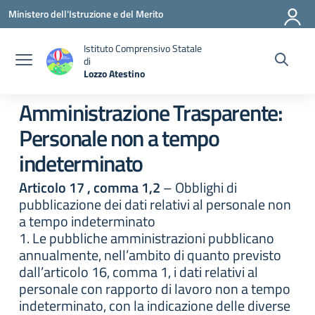
Vai ai contenuti
Vai al menu di navigazione
Vai al footer
Ministero dell'Istruzione e del Merito
Istituto Comprensivo Statale
di
Lozzo Atestino
— Visita la pagina iniziale della scuola
Amministrazione Trasparente:
Personale non a tempo
indeterminato
Articolo 17 , comma 1,2
– Obblighi di
pubblicazione dei dati relativi al personale non
a tempo indeterminato
1. Le pubbliche amministrazioni pubblicano
annualmente, nell’ambito di quanto previsto
dall’articolo 16, comma 1, i dati relativi al
personale con rapporto di lavoro non a tempo
indeterminato, con la indicazione delle diverse